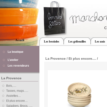
Accueil
Les bestioles
Les gribouilles
Les unis
La boutique
La Provence / Et plus encore.... /
L’atelier
Les revendeurs
La Provence
Bols,.....
Tasses, mugs......
Assiettes....
Et plus encore....
Saladiers, Brocs, .....