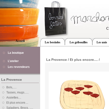
Accueil
Les bestioles
Les gribouilles
Les unis
La boutique
La Provence / Et plus encore.... /
L’atelier
Les revendeurs
La Provence
Bols,.....
Tasses, mugs......
Assiettes....
Et plus encore....
Saladiers, Brocs, .....