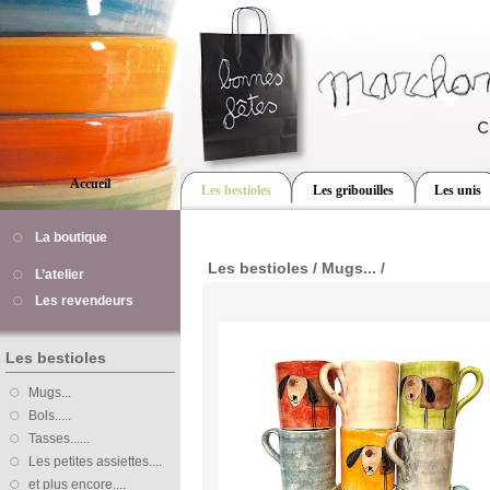
Accueil
Les bestioles
Les gribouilles
Les unis
La boutique
Les bestioles / Mugs... /
L’atelier
Les revendeurs
Les bestioles
Mugs...
Bols.....
Tasses......
Les petites assiettes....
et plus encore....