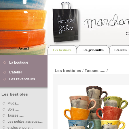
Accueil
Les bestioles
Les gribouilles
Les unis
La boutique
Les bestioles / Tasses...... /
L’atelier
Les revendeurs
Les bestioles
Mugs...
Bols.....
Tasses......
Les petites assiettes....
et plus encore....