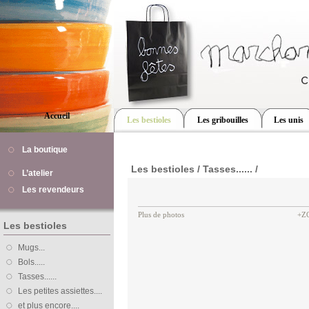
Accueil
Les bestioles
Les gribouilles
Les unis
La boutique
Les bestioles / Tasses...... /
L’atelier
Les revendeurs
Plus de photos
+Z
Les bestioles
Mugs...
Bols.....
Tasses......
Les petites assiettes....
et plus encore....