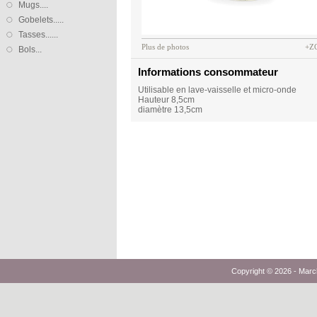
Mugs....
Gobelets.....
Tasses......
Plus de photos
+Z
Bols...
Informations consommateur
Utilisable en lave-vaisselle et micro-onde
Hauteur 8,5cm
diamètre 13,5cm
Copyright © 2026 -
Marc