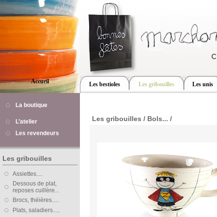
Accueil
Les bestioles
Les gribouilles
Les unis
La boutique
Les gribouilles / Bols... /
L’atelier
Les revendeurs
Les gribouilles
Assiettes....
Dessous de plat,
reposes cuillère...
Brocs, théières.....
Plats, saladiers.....