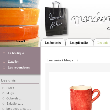
Accueil
Les bestioles
Les gribouilles
Les unis
La boutique
Les unis / Mugs... /
L’atelier
Les revendeurs
Les unis
Brocs....
Mugs...
Gobelets.....
Saladiers.....
bols avec anse .....