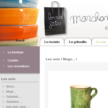
Accueil
Les bestioles
Les gribouilles
Les unis
La boutique
Les unis / Mugs... /
L’atelier
Les revendeurs
Les unis
Brocs....
Mugs...
Gobelets.....
Saladiers.....
bols avec anse .....