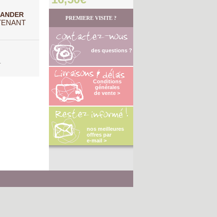
ANDER
PREMIERE VISITE ?
TENANT
des questions ?
.
Conditions
générales
de vente >
nos meilleures
offres par
e-mail >