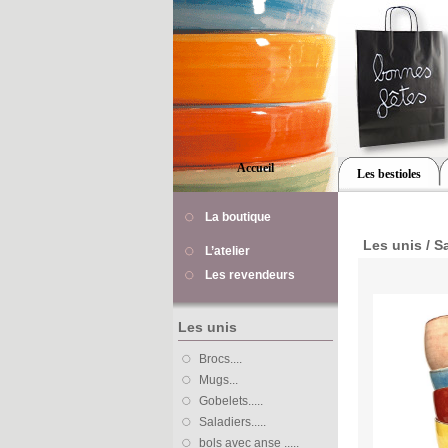
Accueil
Les bestioles
La boutique
Les unis / Sal
L’atelier
Les revendeurs
Les unis
Brocs....
Mugs...
Gobelets.....
Saladiers.....
bols avec anse .....