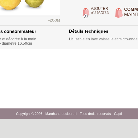
AJOUTER
COMM
AU PANIER
MAIN
+ZOOM
ns consommateur
Détails techniques
e et décorée à la main.
Utilisable en lave vaisselle et micro-onde
- diamètre 16,50cm
Copyright © 2026 -
Marchand-couleurs.fr
-Tous droits reservés -
Cap6