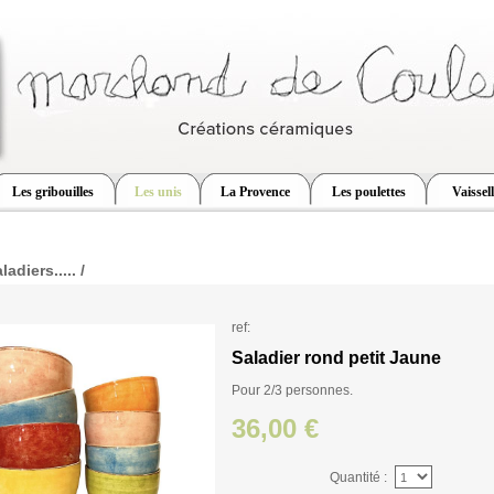
Les gribouilles
Les unis
La Provence
Les poulettes
Vaissel
adiers..... /
ref:
Saladier rond petit Jaune
Pour 2/3 personnes.
36,00 €
Quantité :