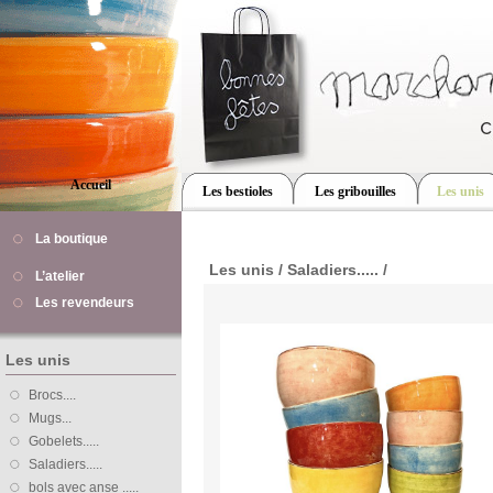
Accueil
Les bestioles
Les gribouilles
Les unis
La boutique
Les unis / Saladiers..... /
L’atelier
Les revendeurs
Les unis
Brocs....
Mugs...
Gobelets.....
Saladiers.....
bols avec anse .....